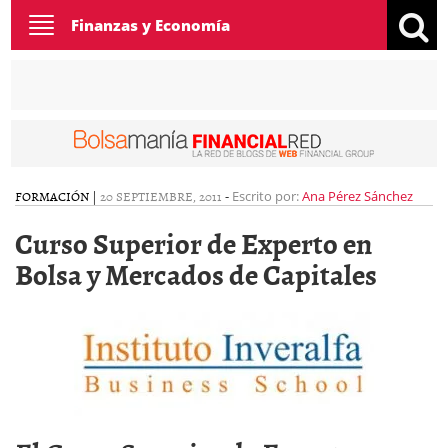
Toggle
Finanzas y Economía
navigation
FORMACIÓN
|
20 SEPTIEMBRE, 2011
-
Escrito por:
Ana Pérez Sánchez
Curso Superior de Experto en
Bolsa y Mercados de Capitales