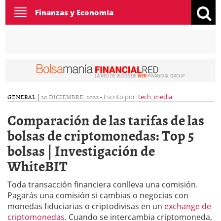
Toggle
Finanzas y Economía
navigation
GENERAL
|
20 DICIEMBRE, 2022
-
Escrito por:
tech_media
Comparación de las tarifas de las
bolsas de criptomonedas: Top 5
bolsas | Investigación de
WhiteBIT
Toda transacción financiera conlleva una comisión.
Pagarás una comisión si cambias o negocias con
monedas fiduciarias o criptodivisas en un
exchange de
criptomonedas
. Cuando se intercambia criptomoneda,