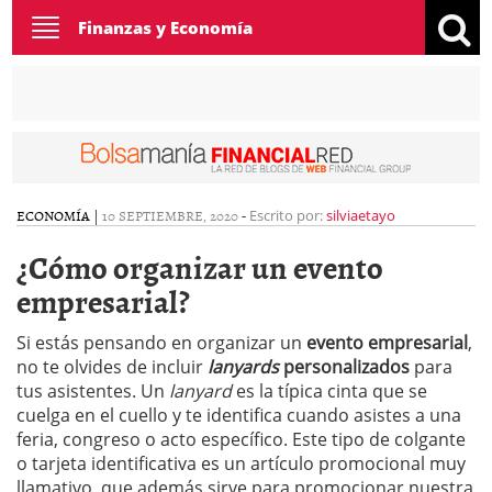
Toggle
Finanzas y Economía
navigation
ECONOMÍA
|
10 SEPTIEMBRE, 2020
-
Escrito por:
silviaetayo
¿Cómo organizar un evento
empresarial?
Si estás pensando en organizar un
evento empresarial
,
no te olvides de incluir
lanyards
personalizados
para
tus asistentes. Un
lanyard
es la típica cinta que se
cuelga en el cuello y te identifica cuando asistes a una
feria, congreso o acto específico. Este tipo de colgante
o tarjeta identificativa es un artículo promocional muy
llamativo, que además sirve para promocionar nuestra