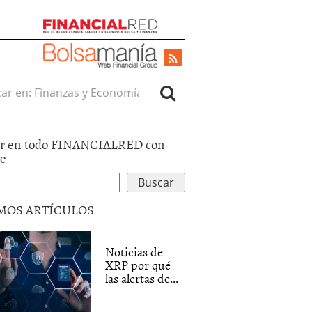
r en:
r en todo FINANCIALRED con
le
MOS ARTÍCULOS
Noticias de
XRP por qué
las alertas de...