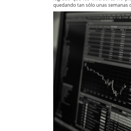
a los costes
21 de novie
quedando tan sólo unas semanas de
¿Cuánto cuesta un soft