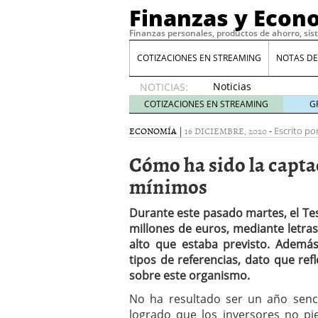
Finanzas y Econ
Finanzas personales, productos de ahorro, sis
COTIZACIONES EN STREAMING
NOTAS DE
Noticias
NOTICIAS:
de XRP
COTIZACIONES EN STREAMING
G
por qué
las
ECONOMÍA
|
16 DICIEMBRE, 2020
-
Escrito por
alertas
Cómo ha sido la capta
de
whales
mínimos
suelen
llegar
Durante este pasado martes, el Tes
tarde
16
millones de euros, mediante letra
de abril
de 2026
alto que estaba previsto. Ademá
Comparativa Costes vs A
tipos de referencias, dato que ref
acelera la rentabilidad?
sobre este organismo.
Meses sin intereses: Có
No ha resultado ser un año senci
compras
24 de noviemb
logrado que los inversores no pi
Planificar tu herencia t