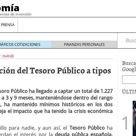
omía
temas de inversión
 PRENSA
Busca
RÁFICOS COTIZACIONES
FINANZAS PERSONALES
:
nvindi
Busca
ción del Tesoro Público a tipos
Goog
ÚLTI
oro Público ha llegado a captar un total de 1.227
s a 3 y 9 meses, manteniéndose dentro del rango
s, ha mantenido mínimos históricos en los dos
gilidad: ¿Por qué el Préstamo Promotor privado
leja el impacto que ha tenido la crisis económica
12 de diciembre de 2025
mo aprovechar esta opción para gestionar tus
llo para nadie, y aun así, el
Tesoro Público
ha
re de 2025
erdan el interés por la
ambién es una decisión financiera: cómo anticiparte
deuda pública española,