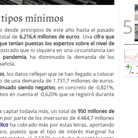
a tipos mínimos
 desde principios de este año hasta el pasado
total de
6.216,4 millones de euros
. Una
cifra que
que tenían puestas los expertos sobre el nivel de
strado que ni siquiera en una circunstancia tan
la pandemia
, ha disminuido la demanda de los
pañola.
es
, los datos reflejan que se han llegado a colocar
do de una demanda de 1.731,7 millones de euros.
tinuado siendo negativo
, en concreto de -0,821%,
mos en cuenta el -0,620% que se registró durante
 a captar todavía más, un total de
950 millones de
ón por parte de los inversores de 4.484,7 millones
lico
ha cobrado más por estas letras, aportando
co, puesto que el tipo de interés marginal ha