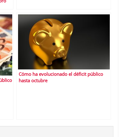
oro
Cómo ha evolucionado el déficit público
úblico
hasta octubre