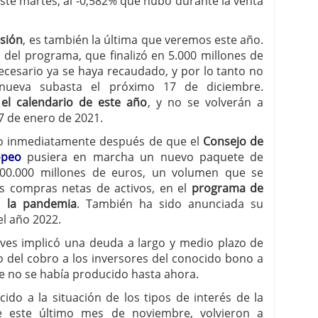
ste martes, al -0,582% que hubo durante la venta
sión
, es también la última que veremos este año.
 del programa, que finalizó en 5.000 millones de
ecesario ya se haya recaudado, y por lo tanto no
a nueva subasta el próximo 17 de diciembre.
el calendario de este año
, y no se volverán a
 7 de enero de 2021.
ado inmediatamente después de que el
Consejo de
opeo
pusiera en marcha un nuevo paquete de
500.000 millones de euros, un volumen que se
s compras netas de activos, en el
programa de
a la pandemia
. También ha sido anunciada su
el año 2022.
eves implicó una deuda a largo y medio plazo de
o del cobro a los inversores del conocido bono a
ue no se había producido hasta ahora.
ido a la situación de los tipos de interés de la
 este último mes de noviembre, volvieron a