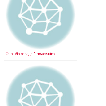
Cataluña copago farmacéutico