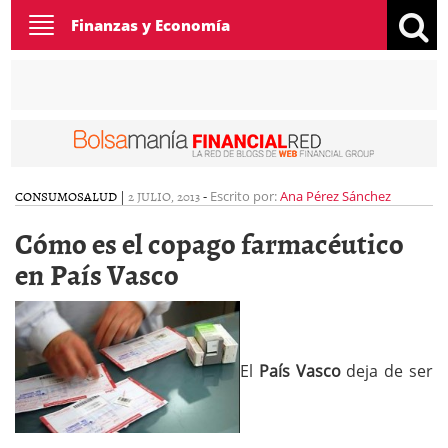
Toggle
Finanzas y Economía
navigation
CONSUMO
SALUD
|
2 JULIO, 2013
-
Escrito por:
Ana Pérez Sánchez
Cómo es el copago farmacéutico
en País Vasco
El
País Vasco
deja de ser