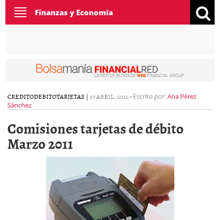
Toggle
Finanzas y Economía
navigation
CREDITO
DEBITO
TARJETAS
|
17 ABRIL, 2011
-
Escrito por:
Ana Pérez
Sánchez
Comisiones tarjetas de débito
Marzo 2011