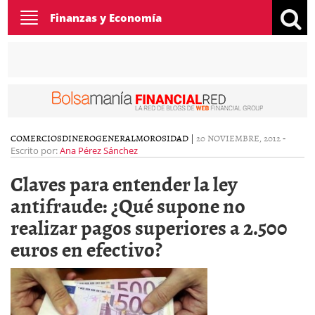
Toggle
Finanzas y Economía
navigation
COMERCIOS
DINERO
GENERAL
MOROSIDAD
|
20 NOVIEMBRE, 2012
-
Escrito por:
Ana Pérez Sánchez
Claves para entender la ley
antifraude: ¿Qué supone no
realizar pagos superiores a 2.500
euros en efectivo?