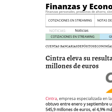
Finanzas y Econ
Finanzas personales, productos de ahorro, sis
COTIZACIONES EN STREAMING
NOTAS DE
Noticias
NOTICIAS:
de XRP
COTIZACIONES EN STREAMING
G
por qué
las
CUENTAS BANCARIAS
DEPÓSITOS
ECONOMÍA
alertas
Cintra eleva su result
de
whales
millones de euros
suelen
llegar
tarde
16
de abril
de 2026
Comparativa Costes vs A
acelera la rentabilidad?
Cintra
, empresa especializada en l
Meses sin intereses: Có
obtuvo entre enero y septiembre un
compras
24 de noviemb
545,9 millones de euros, el 4,9% m
Planificar tu herencia t