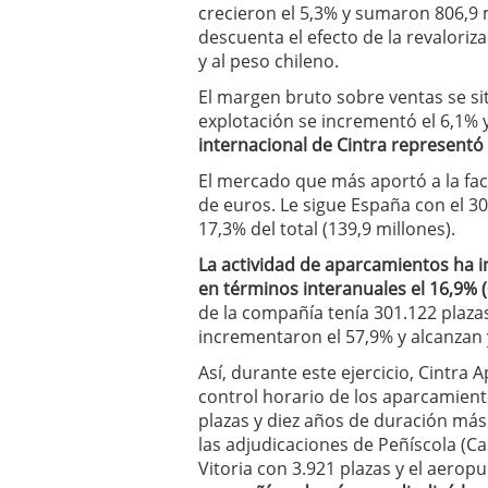
crecieron el 5,3% y sumaron 806,9 m
a los costes
21 de novie
descuenta el efecto de la revaloriza
¿Cuánto cuesta un soft
y al peso chileno.
El margen bruto sobre ventas se sit
explotación se incrementó el 6,1% 
internacional de Cintra representó
El mercado que más aportó a la fac
de euros. Le sigue España con el 30
17,3% del total (139,9 millones).
La actividad de aparcamientos ha 
en términos interanuales el 16,9% 
de la compañía tenía 301.122 plazas
incrementaron el 57,9% y alcanzan 
Así, durante este ejercicio, Cintra
control horario de los aparcamient
plazas y diez años de duración má
las adjudicaciones de Peñíscola (Ca
Vitoria con 3.921 plazas y el aerop