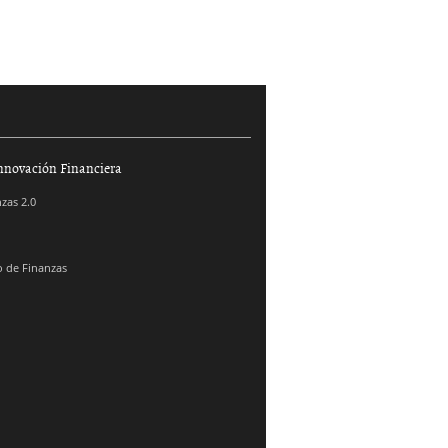
nnovación Financiera
zas 2.0
 de Finanzas