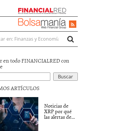
r en:
r en todo FINANCIALRED con
le
MOS ARTÍCULOS
Noticias de
XRP por qué
las alertas de...