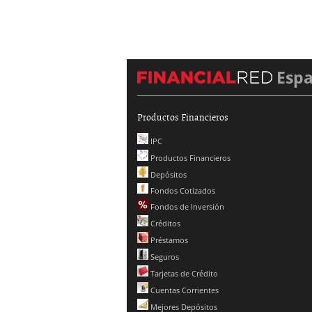
Esp
Productos Financieros
IPC
Productos Financieros
Depósitos
Fondos Cotizados
Fondos de Inversión
Créditos
Préstamos
Seguros
Tarjetas de Crédito
Cuentas Corrientes
Mejores Depósitos