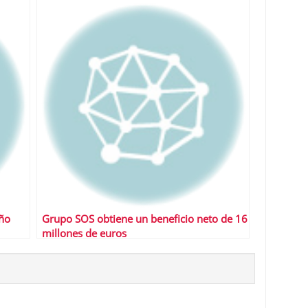
año
Grupo SOS obtiene un beneficio neto de 16
millones de euros