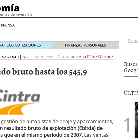
omía
temas de inversión
 PRENSA
Busca
RÁFICOS COTIZACIONES
FINANZAS PERSONALES
EMPRESAS
|
29 OCTUBRE, 2008
-
Escrito por:
Ana Pérez Sánchez
Busca
ado bruto hasta los 545,9
Goog
ÚLTI
gilidad: ¿Por qué el Préstamo Promotor privado
12 de diciembre de 2025
a gestión de autopistas de peaje y aparcamientos,
mo aprovechar esta opción para gestionar tus
 resultado bruto de explotación (Ebitda) de
re de 2025
ás que en el mismo periodo de 2007.
Las ventas
ambién es una decisión financiera: cómo anticiparte