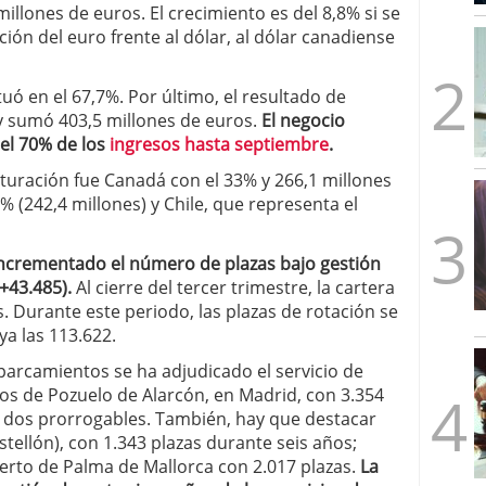
illones de euros. El crecimiento es del 8,8% si se
mbre de 2025
ción del euro frente al dólar, al dólar canadiense
ware punto de venta?
3 de octubre de 2025
uó en el 67,7%. Por último, el resultado de
y sumó 403,5 millones de euros.
El negocio
 el 70% de los
ingresos hasta septiembre
.
turación fue Canadá con el 33% y 266,1 millones
% (242,4 millones) y Chile, que representa el
incrementado el número de plazas bajo gestión
(+43.485).
Al cierre del tercer trimestre, la cartera
. Durante este periodo, las plazas de rotación se
ya las 113.622.
 Aparcamientos se ha adjudicado el servicio de
os de Pozuelo de Alarcón, en Madrid, con 3.354
s dos prorrogables. También, hay que destacar
stellón), con 1.343 plazas durante seis años;
uerto de Palma de Mallorca con 2.017 plazas.
La