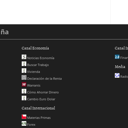
aña
Canal Economía
Canal I
Finan
Noticias Economía
Buscar Trabajo
Media
Vivienda
Radio
Declaración de la Renta
Warrants
Cómo Ahorrar Dinero
Cambio Euro Dolar
Canal Internacional
Materias Primas
Forex