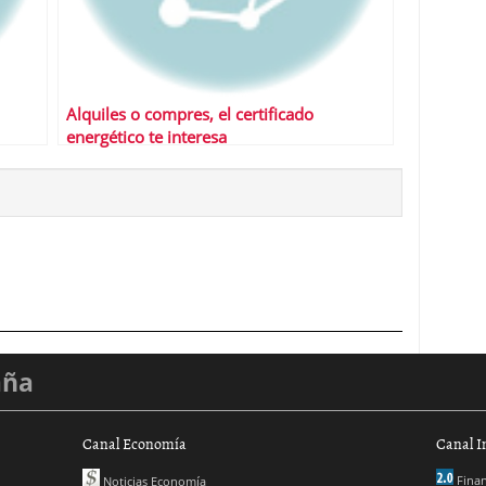
Alquiles o compres, el certificado
energético te interesa
aña
Canal Economía
Canal I
Finan
Noticias Economía