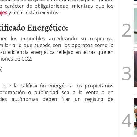
mbre de 2025
ne carácter de obligatoriedad, mientras que los
ware punto de venta?
3 de octubre de 2025
ajes
y otros están exentos.
tificado Energético:
oner los inmuebles acreditando su respectiva
similar a lo que sucede con los aparatos como la
 su eficiencia energética reflejao en letras que en
isiones de CO2:
A)
 que la calificación energética los propietarios
, promoción o publicidad sea a la venta o en
des autónomas deben fijar un registro de