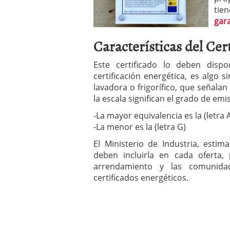
a los costes
21 de novie
tie
¿Cuánto cuesta un soft
gar
Características del Cer
Este certificado lo deben disp
certificación energética, es algo 
lavadora o frigorífico, que señalan
la escala significan el grado de em
-La mayor equivalencia es la (letra 
-La menor es la (letra G)
El Ministerio de Industria, estima
deben incluirla en cada oferta
arrendamiento y las comunida
certificados energéticos.