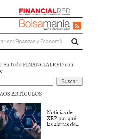
r en:
r en todo FINANCIALRED con
le
MOS ARTÍCULOS
Noticias de
XRP por qué
las alertas de...