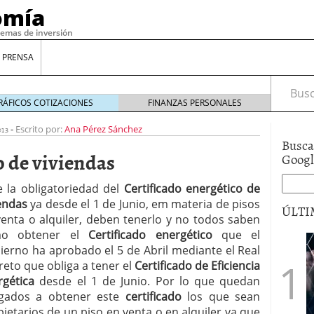
omía
temas de inversión
 PRENSA
Busca
RÁFICOS COTIZACIONES
FINANZAS PERSONALES
013
-
Escrito por:
Ana Pérez Sánchez
Busca
o de viviendas
Goog
e la obligatoriedad del
Certificado energético
de
iendas
ya desde el 1 de Junio, em materia de pisos
ÚLTI
venta o alquiler, deben tenerlo y no todos saben
mo obtener el
Certificado energético
que el
ierno ha aprobado el 5 de Abril mediante el Real
gilidad: ¿Por qué el Préstamo Promotor privado
eto que obliga a tener el
Certificado de Eficiencia
12 de diciembre de 2025
rgética
desde el 1 de Junio. Por lo que quedan
mo aprovechar esta opción para gestionar tus
re de 2025
igados a obtener este
certificado
los que sean
ambién es una decisión financiera: cómo anticiparte
ietarios de un piso en venta o en alquiler ya que