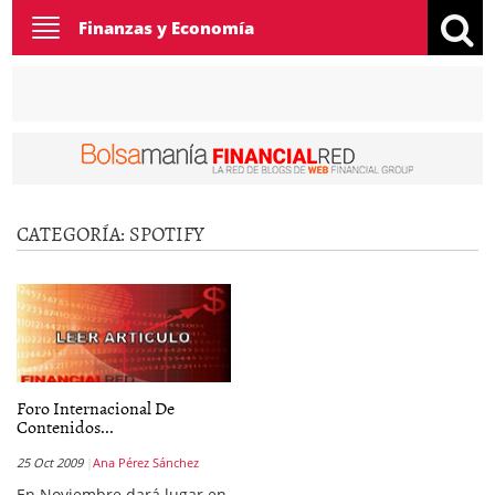
Toggle
Finanzas y Economía
navigation
CATEGORÍA:
SPOTIFY
Foro Internacional De
Contenidos...
25 Oct 2009
Ana Pérez Sánchez
En Noviembre dará lugar en