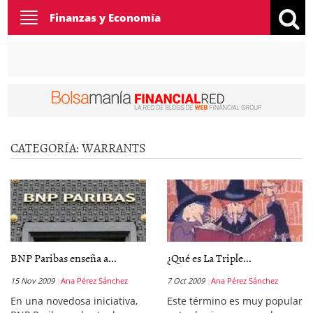
Toggle
Finanzas y Economía
navigation
CATEGORÍA:
WARRANTS
BNP Paribas enseña a...
¿Qué es La Triple...
15 Nov 2009
Ana Pérez Sánchez
7 Oct 2009
Ana Pérez Sánchez
En una novedosa iniciativa,
Este término es muy popular