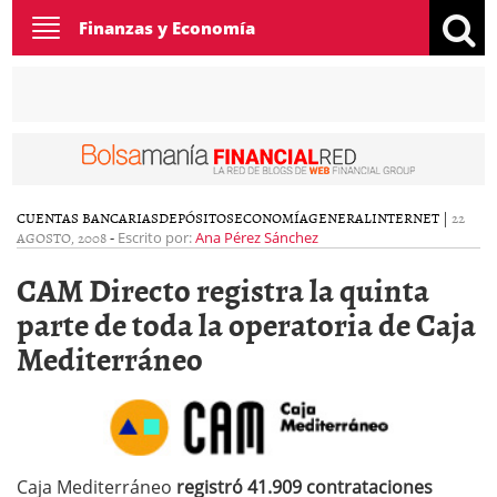
Toggle
Finanzas y Economía
navigation
CUENTAS BANCARIAS
DEPÓSITOS
ECONOMÍA
GENERAL
INTERNET
|
22
AGOSTO, 2008
-
Escrito por:
Ana Pérez Sánchez
CAM Directo registra la quinta
parte de toda la operatoria de Caja
Mediterráneo
Caja Mediterráneo
registró 41.909 contrataciones