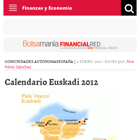
Toggle
Finanzas y Economía
navigation
COMUNIDADES AUTÓNOMAS
ESPAÑA
|
4 ENERO, 2011
-
Escrito por:
Ana
Pérez Sánchez
Calendario Euskadi 2012