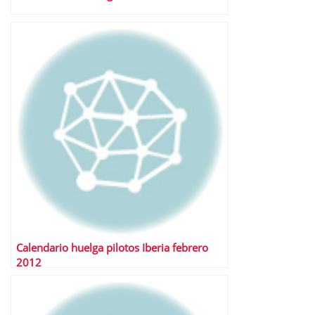
Calendario huelga pilotos Iberia febrero
2012