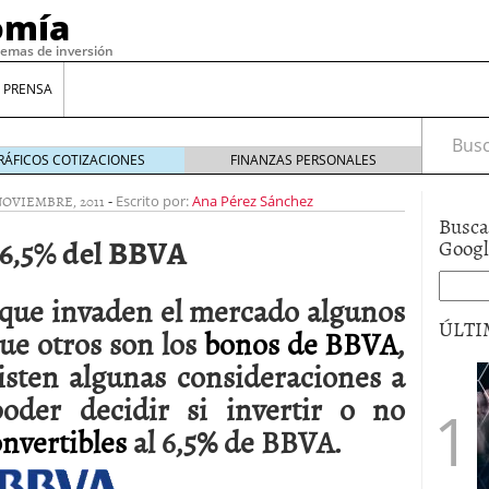
omía
temas de inversión
 PRENSA
Busca
RÁFICOS COTIZACIONES
FINANZAS PERSONALES
NOVIEMBRE, 2011
-
Escrito por:
Ana Pérez Sánchez
Busca
 6,5% del BBVA
Goog
que invaden el mercado algunos
ÚLTI
ue otros son los
bonos de BBVA
,
isten algunas consideraciones a
gilidad: ¿Por qué el Préstamo Promotor privado
der decidir si invertir o no
12 de diciembre de 2025
nvertibles
al 6,5% de BBVA.
mo aprovechar esta opción para gestionar tus
re de 2025
ambién es una decisión financiera: cómo anticiparte