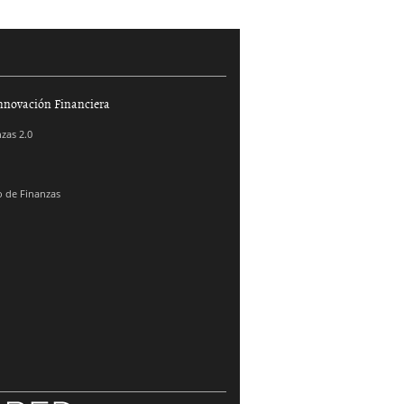
nnovación Financiera
zas 2.0
 de Finanzas