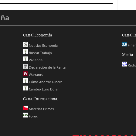
aña
Canal Economía
Canal I
Finan
Noticias Economía
Buscar Trabajo
Media
Vivienda
Radio
Declaración de la Renta
Warrants
Cómo Ahorrar Dinero
Cambio Euro Dolar
Canal Internacional
Materias Primas
Forex