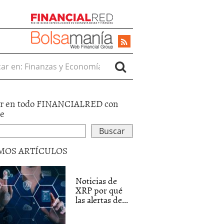
r en:
r en todo FINANCIALRED con
le
MOS ARTÍCULOS
Noticias de
XRP por qué
las alertas de...