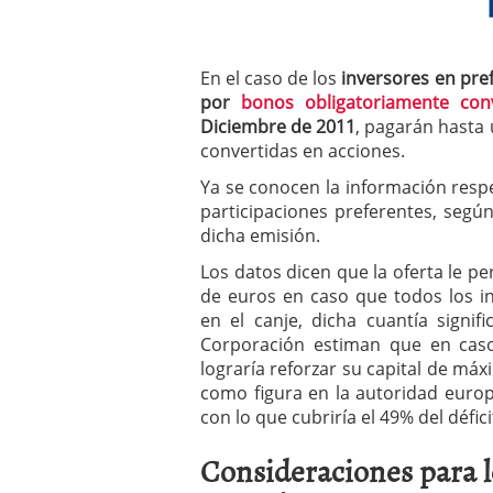
a los costes
21 de novie
¿Cuánto cuesta un soft
En el caso de los
inversores en pre
por
bonos obligatoriamente conv
Diciembre de 2011
, pagarán hasta
convertidas en acciones.
Ya se conocen la información respec
participaciones preferentes, segú
dicha emisión.
Los datos dicen que la oferta le pe
de euros en caso que todos los i
en el canje, dicha cuantía signif
Corporación estiman que en cas
lograría reforzar su capital de má
como figura en la autoridad europ
con lo que cubriría el 49% del défici
Consideraciones para l