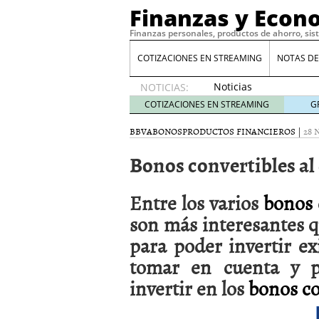
Finanzas y Econ
Finanzas personales, productos de ahorro, sis
COTIZACIONES EN STREAMING
NOTAS DE
Noticias
NOTICIAS:
de XRP
COTIZACIONES EN STREAMING
G
por qué
las
BBVA
BONOS
PRODUCTOS FINANCIEROS
|
28 
alertas
Bonos convertibles al
de
whales
suelen
Entre los varios
bonos
llegar
tarde
16
son más interesantes q
de abril
para poder invertir ex
de 2026
Comparativa Costes vs A
tomar en cuenta y po
acelera la rentabilidad?
invertir en los
bonos co
Meses sin intereses: Có
compras
24 de noviemb
Planificar tu herencia t