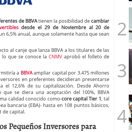
mbre de 2025
ware punto de venta?
3 de octubre de 2025
ferentes de BBVA
tienen la posibilidad de
cambiar
ertibles
desde el 29 de Noviembre al 20 de
 un 6,5% anual, aunque solamente hasta que sean
to al canje que lanza BBVA a los titulares de las
n lo que se conoce la
CNMV
aprobó el folleto de
rmitiría a
BBVA
ampliar capital por 3.475 millones
nversores en preferentes decidieran presentarse
ica el 12,6% de su capitalización. Desde Ahorro
o que se diera una aceptación del 100%, BBVA
xima calidad conocido como-
core capital Tier 1
, tal
ea bancaria (EBA)- hasta en 108 puntos básicos,
t de capital.
os Pequeños Inversores para