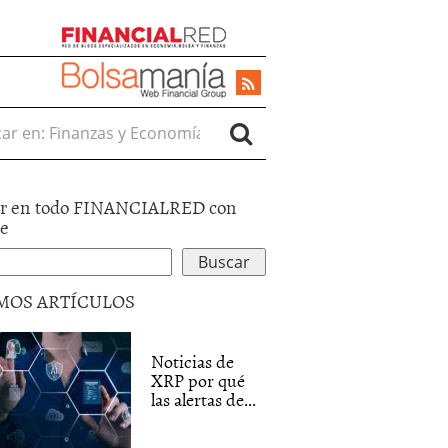
r en:
r en todo FINANCIALRED con
le
MOS ARTÍCULOS
Noticias de
XRP por qué
las alertas de...