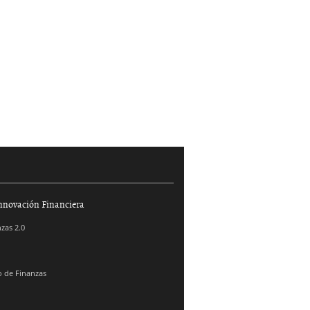
nnovación Financiera
zas 2.0
 de Finanzas