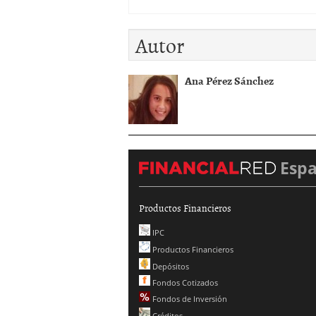
Autor
Ana Pérez Sánchez
Esp
Productos Financieros
IPC
Productos Financieros
Depósitos
Fondos Cotizados
Fondos de Inversión
Créditos