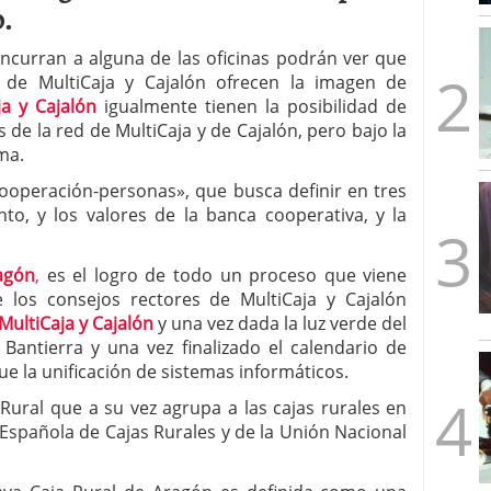
.
mbre de 2025
ware punto de venta?
3 de octubre de 2025
oncurran a alguna de las oficinas podrán ver que
d de MultiCaja y Cajalón ofrecen la imagen de
ja y Cajalón
igualmente tienen la posibilidad de
s de la red de MultiCaja y de Cajalón, pero bajo la
ma.
ooperación-personas», que busca definir en tres
to, y los valores de la banca cooperativa, y la
agón
,
es el logro de todo un proceso que viene
 los consejos rectores de MultiCaja y Cajalón
 MultiCaja y Cajalón
y una vez dada la luz verde del
antierra y una vez finalizado el calendario de
ue la unificación de sistemas informáticos.
Rural que a su vez agrupa a las cajas rurales en
 Española de Cajas Rurales y de la Unión Nacional