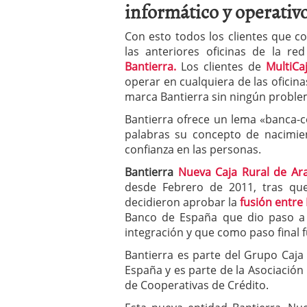
informático y operativo
a los costes
21 de novie
¿Cuánto cuesta un soft
Con esto todos los clientes que c
las anteriores oficinas de la re
Bantierra.
Los clientes de
MultiCa
operar en cualquiera de las oficina
marca Bantierra sin ningún proble
Bantierra ofrece un lema «banca-c
palabras su concepto de nacimien
confianza en las personas.
Bantierra
Nueva Caja Rural de Ar
desde Febrero de 2011, tras que
decidieron aprobar la
fusión entre
Banco de España que dio paso a B
integración y que como paso final f
Bantierra es parte del Grupo Caja 
España y es parte de la Asociación
de Cooperativas de Crédito.