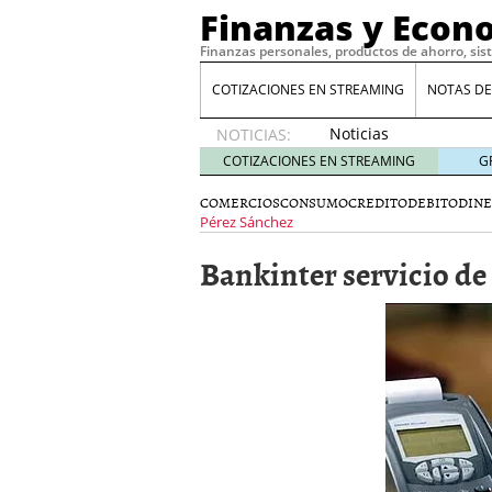
Finanzas y Econ
Finanzas personales, productos de ahorro, sis
COTIZACIONES EN STREAMING
NOTAS DE
Noticias
NOTICIAS:
de XRP
COTIZACIONES EN STREAMING
G
por qué
las
COMERCIOS
CONSUMO
CREDITO
DEBITO
DIN
alertas
Pérez Sánchez
de
Bankinter servicio de
whales
suelen
llegar
tarde
16
de abril
de 2026
Comparativa Costes vs A
acelera la rentabilidad?
Meses sin intereses: Có
compras
24 de noviemb
Planificar tu herencia t