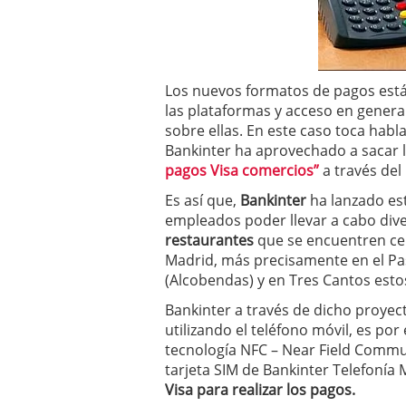
a los costes
21 de novie
¿Cuánto cuesta un soft
Los nuevos formatos de pagos está
las plataformas y acceso en genera
sobre ellas. En este caso toca habla
Bankinter ha aprovechado a sacar
pagos Visa comercios”
a través del 
Es así que,
Bankinter
ha lanzado est
empleados poder llevar a cabo div
restaurantes
que se encuentren cer
Madrid, más precisamente en el Pas
(Alcobendas) y en Tres Cantos esto
Bankinter a través de dicho proyec
utilizando el teléfono móvil, es po
tecnología NFC – Near Field Commu
tarjeta SIM de Bankinter Telefonía
Visa para realizar los pagos.