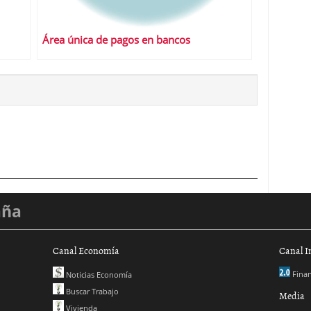
Área única de pagos en bancos
aña
Canal Economía
Canal I
Finan
Noticias Economía
Buscar Trabajo
Media
Vivienda