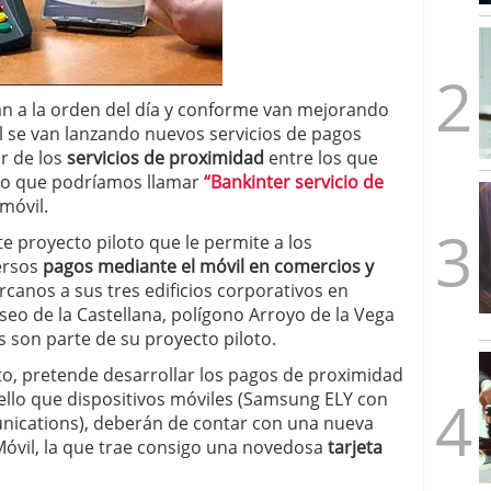
mbre de 2025
ware punto de venta?
3 de octubre de 2025
n a la orden del día y conforme van mejorando
l se van lanzando nuevos servicios de pagos
r de los
servicios de proximidad
entre los que
 lo que podríamos llamar
“Bankinter servicio de
móvil.
e proyecto piloto que le permite a los
ersos
pagos mediante el móvil en comercios y
canos a sus tres edificios corporativos en
eo de la Castellana, polígono Arroyo de la Vega
s son parte de su proyecto piloto.
to, pretende desarrollar los pagos de proximidad
r ello que dispositivos móviles (Samsung ELY con
nications), deberán de contar con una nueva
 Móvil, la que trae consigo una novedosa
tarjeta