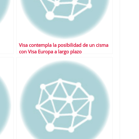
Visa contempla la posibilidad de un cisma
con Visa Europa a largo plazo