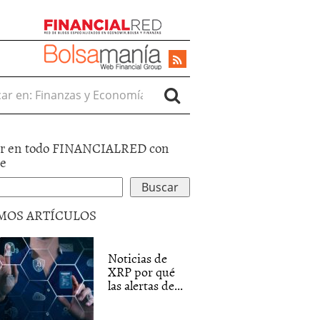
r en:
r en todo FINANCIALRED con
le
MOS ARTÍCULOS
Noticias de
XRP por qué
las alertas de...