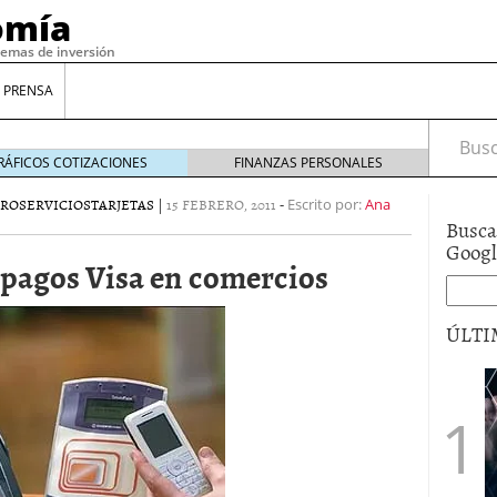
omía
temas de inversión
 PRENSA
Busca
RÁFICOS COTIZACIONES
FINANZAS PERSONALES
ERO
SERVICIOS
TARJETAS
|
15 FEBRERO, 2011
-
Escrito por:
Ana
Busca
Goog
 pagos Visa en comercios
ÚLTI
gilidad: ¿Por qué el Préstamo Promotor privado
12 de diciembre de 2025
mo aprovechar esta opción para gestionar tus
re de 2025
ambién es una decisión financiera: cómo anticiparte