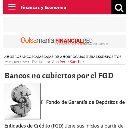
Toggle
Finanzas y Economía
navigation
AHORRO
BANCOS
CAJAS
CAJAS DE AHORRO
CAJAS RURALES
DEPÓSITOS
|
27 MARZO, 2013
-
Escrito por:
Ana Pérez Sánchez
Bancos no cubiertos por el FGD
El
Fondo de Garantía de Depósitos de
Entidades de Crédito (FGD)
tiene sus inicios a partir del