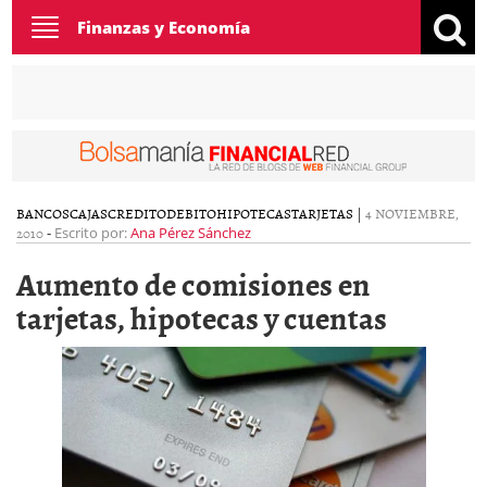
Toggle
Finanzas y Economía
navigation
BANCOS
CAJAS
CREDITO
DEBITO
HIPOTECAS
TARJETAS
|
4 NOVIEMBRE,
2010
-
Escrito por:
Ana Pérez Sánchez
Aumento de comisiones en
tarjetas, hipotecas y cuentas