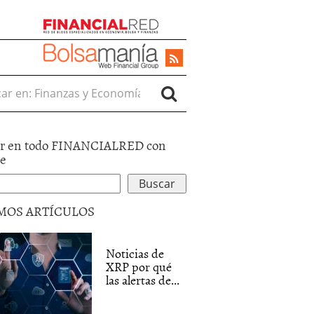
r en:
r en todo FINANCIALRED con
le
MOS ARTÍCULOS
Noticias de
XRP por qué
las alertas de...