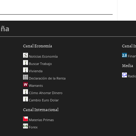
aña
Canal Economía
Canal I
Finan
Noticias Economía
Buscar Trabajo
Media
Vivienda
Radio
Declaración de la Renta
Warrants
Cómo Ahorrar Dinero
Cambio Euro Dolar
Canal Internacional
Materias Primas
Forex