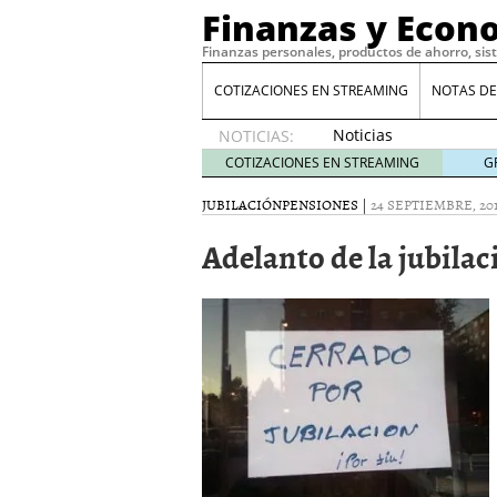
Finanzas y Econ
Finanzas personales, productos de ahorro, sis
COTIZACIONES EN STREAMING
NOTAS DE
Noticias
NOTICIAS:
de XRP
COTIZACIONES EN STREAMING
G
por qué
las
JUBILACIÓN
PENSIONES
|
24 SEPTIEMBRE, 20
alertas
Adelanto de la jubilac
de
whales
suelen
llegar
tarde
16
de abril
de 2026
Comparativa Costes vs A
acelera la rentabilidad?
Meses sin intereses: Có
compras
24 de noviemb
Planificar tu herencia t