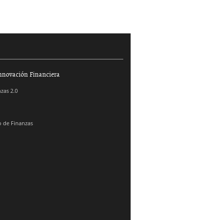
nnovación Financiera
zas 2.0
 de Finanzas