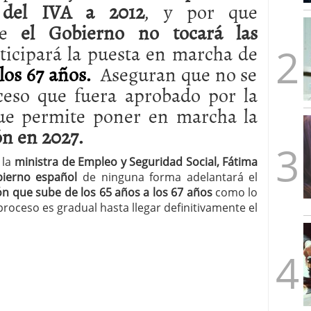
del IVA a 2012
, y por que
mbre de 2025
ware punto de venta?
3 de octubre de 2025
e
el Gobierno no tocará las
icipará la puesta en marcha de
los 67 años.
Aseguran que no se
oceso que fuera aprobado por la
 que permite poner en marcha la
ón en 2027.
 la
ministra de Empleo y Seguridad Social, Fátima
ierno español
de ninguna forma adelantará el
ión que sube de los 65 años a los 67 años
como lo
 proceso es gradual hasta llegar definitivamente el