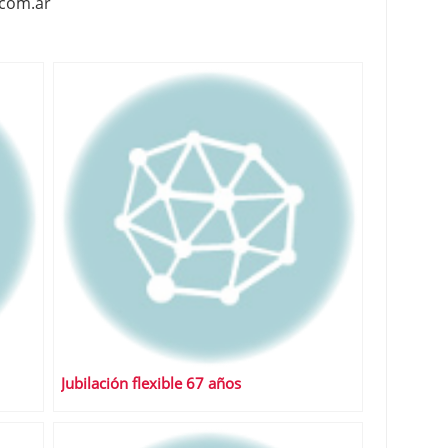
.com.ar
Jubilación flexible 67 años