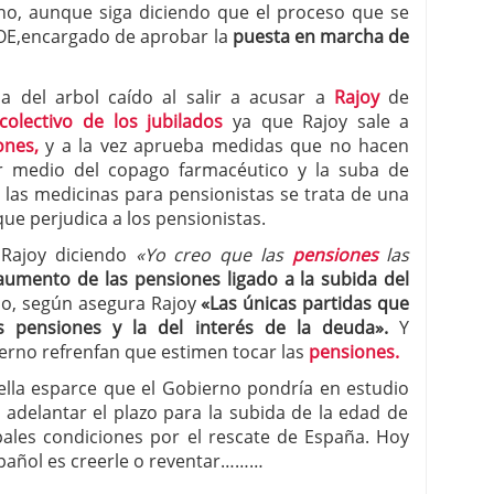
no, aunque siga diciendo que el proceso que se
OE,encargado de aprobar la
puesta en marcha de
a del arbol caído al salir a acusar a
Rajoy
de
colectivo de los jubilados
ya que Rajoy sale a
ones,
y a la vez aprueba medidas que no hacen
r medio del copago farmacéutico y la suba de
 las medicinas para pensionistas se trata de una
ue perjudica a los pensionistas.
 Rajoy diciendo
«Yo creo que las
pensiones
las
aumento de las pensiones ligado a la subida del
do, según asegura Rajoy
«Las únicas partidas que
s pensiones y la del interés de la deuda».
Y
erno refrenfan que estimen tocar las
pensiones.
ella esparce que el Gobierno pondría en estudio
delantar el plazo para la subida de la edad de
pales condiciones por el rescate de España. Hoy
spañol es creerle o reventar………