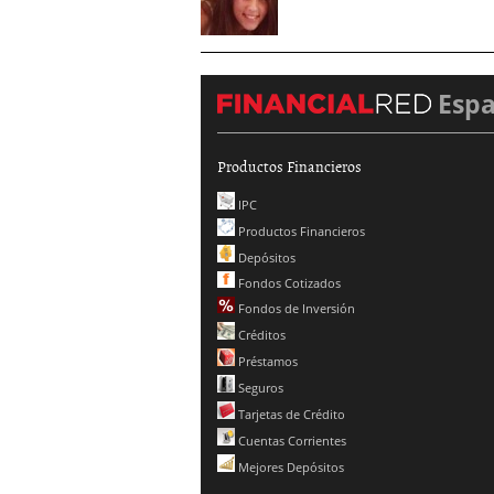
Esp
Productos Financieros
IPC
Productos Financieros
Depósitos
Fondos Cotizados
Fondos de Inversión
Créditos
Préstamos
Seguros
Tarjetas de Crédito
Cuentas Corrientes
Mejores Depósitos