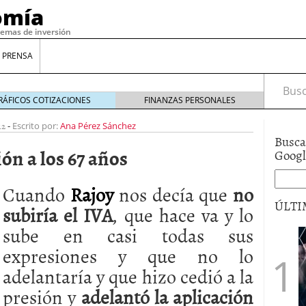
omía
temas de inversión
 PRENSA
Busca
RÁFICOS COTIZACIONES
FINANZAS PERSONALES
12
-
Escrito por:
Ana Pérez Sánchez
Busca
ión a los 67 años
Goog
Cuando
Rajoy
nos decía que
no
ÚLTI
subiría el IVA
, que hace va y lo
sube en casi todas sus
gilidad: ¿Por qué el Préstamo Promotor privado
expresiones y que no lo
12 de diciembre de 2025
adelantaría y que hizo cedió a la
mo aprovechar esta opción para gestionar tus
re de 2025
presión y
adelantó la aplicación
ambién es una decisión financiera: cómo anticiparte