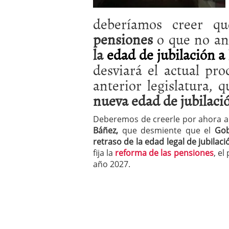
a los costes
21 de novie
¿Cuánto cuesta un soft
deberíamos creer qu
pensiones
o que no ant
la
edad de jubilación a 
desviará el actual pr
anterior legislatura,
nueva edad de jubilaci
Deberemos de creerle por ahora a
Báñez,
que desmiente que el
Gob
retraso de la
edad legal de jubilac
fija la
reforma de las pensiones
, el
año 2027.