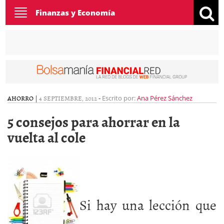
Toggle
Finanzas y Economía
navigation
AHORRO
|
4 SEPTIEMBRE, 2012
-
Escrito por:
Ana Pérez Sánchez
5 consejos para ahorrar en la
vuelta al cole
Si hay una lección que