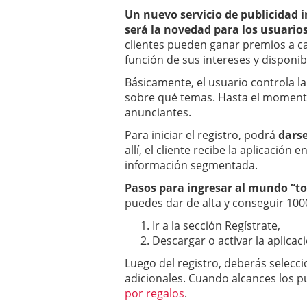
a los costes
21 de novie
Un nuevo servicio de publicidad i
¿Cuánto cuesta un soft
será la novedad para los usuario
clientes pueden ganar premios a ca
función de sus intereses y disponib
Básicamente, el usuario controla la
sobre qué temas. Hasta el momen
anunciantes.
Para iniciar el registro, podrá
darse
allí, el cliente recibe la aplicación
información segmentada.
Pasos para ingresar al mundo “t
puedes dar de alta y conseguir 1000
Ir a la sección Regístrate,
Descargar o activar la aplicac
Luego del registro, deberás selecci
adicionales. Cuando alcances los pu
por regalos
.