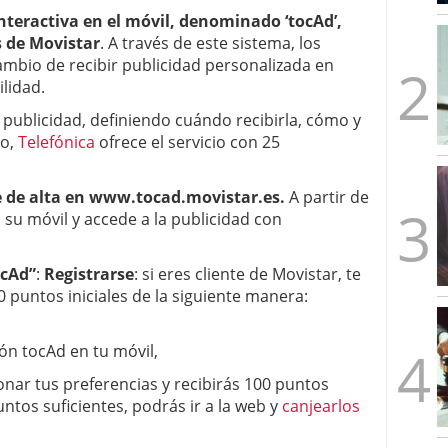
mbre de 2025
nteractiva en el móvil, denominado ‘tocAd’,
ware punto de venta?
3 de octubre de 2025
s de Movistar
. A través de este sistema, los
mbio de recibir publicidad personalizada en
ilidad.
 publicidad, definiendo cuándo recibirla, cómo y
to,
Telefónica
ofrece el servicio con 25
 de alta en www.tocad.movistar.es.
A partir de
 en su móvil y accede a la publicidad con
ocAd”
:
Registrarse
: si eres cliente de Movistar, te
 puntos iniciales de la siguiente manera:
ión tocAd en tu móvil,
onar tus preferencias y recibirás 100 puntos
ntos suficientes, podrás ir a la web y
canjearlos