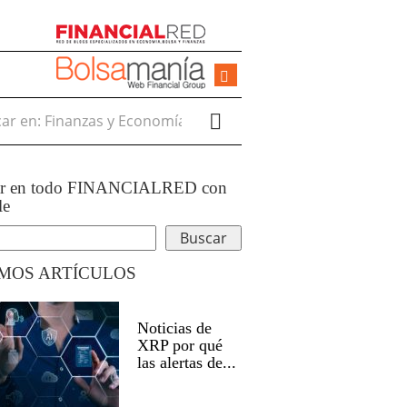
r en:
ar en todo FINANCIALRED con
le
IMOS ARTÍCULOS
Noticias de
XRP por qué
las alertas de...