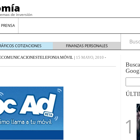
omía
temas de inversión
 PRENSA
Busca
RÁFICOS COTIZACIONES
FINANZAS PERSONALES
ECOMUNICACIONES
TELEFONIA MÓVIL
|
15 MAYO, 2010
-
Busc
Goog
ÚLT
gilidad: ¿Por qué el Préstamo Promotor privado
12 de diciembre de 2025
mo aprovechar esta opción para gestionar tus
re de 2025
ambién es una decisión financiera: cómo anticiparte