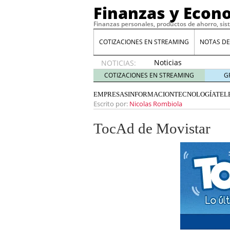
Finanzas y Econ
Finanzas personales, productos de ahorro, sis
COTIZACIONES EN STREAMING
NOTAS DE
Noticias
NOTICIAS:
de XRP
COTIZACIONES EN STREAMING
G
por qué
las
EMPRESAS
INFORMACION
TECNOLOGÍA
TEL
alertas
Escrito por:
Nicolas Rombiola
de
whales
TocAd de Movistar
suelen
llegar
tarde
16
de abril
de 2026
Comparativa Costes vs A
acelera la rentabilidad?
Meses sin intereses: Có
compras
24 de noviemb
Planificar tu herencia t