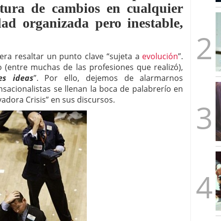
tura de cambios en cualquier
mbre de 2025
ware punto de venta?
3 de octubre de 2025
dad organizada pero inestable,
era resaltar un punto clave “sujeta a
evolución
”.
o (entre muchas de las profesiones que realizó),
es ideas
”. Por ello, dejemos de alarmarnos
acionalistas se llenan la boca de palabrerío en
dora Crisis” en sus discursos.