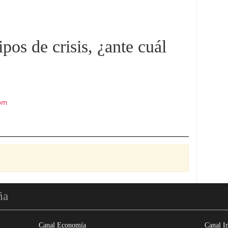
ipos de crisis, ¿ante cuál
 pm
ña
Canal Economía
Canal I