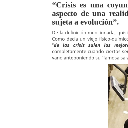
“Crisis es una coyun
a los costes
21 de novie
¿Cuánto cuesta un soft
aspecto de una reali
sujeta a evolución”.
De la definición mencionada, quisi
Como decía un viejo físico-químic
“
de las crisis salen las mejor
completamente cuando ciertos sens
vano anteponiendo su “famosa salva