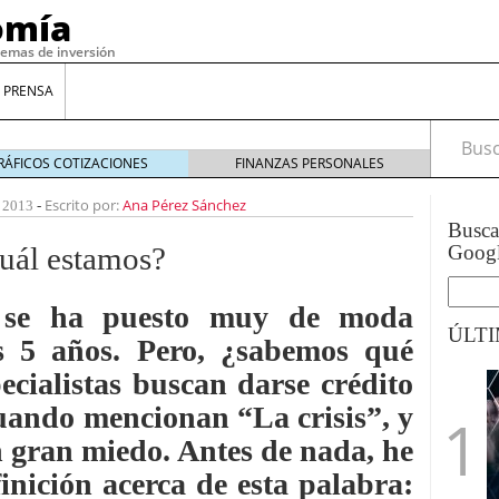
omía
temas de inversión
 PRENSA
Busca
RÁFICOS COTIZACIONES
FINANZAS PERSONALES
Escrito por:
Ana Pérez Sánchez
 2013
-
Busc
cuál estamos?
Goog
 se ha puesto muy de moda
ÚLT
s 5 años. Pero, ¿sabemos qué
ecialistas buscan darse crédito
gilidad: ¿Por qué el Préstamo Promotor privado
cuando mencionan “La crisis”, y
12 de diciembre de 2025
 gran miedo. Antes de nada, he
mo aprovechar esta opción para gestionar tus
re de 2025
inición acerca de esta palabra:
ambién es una decisión financiera: cómo anticiparte