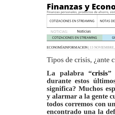
Finanzas y Econ
Finanzas personales, productos de ahorro, sis
COTIZACIONES EN STREAMING
NOTAS DE
Noticias
NOTICIAS:
de XRP
COTIZACIONES EN STREAMING
G
por qué
las
ECONOMÍA
INFORMACION
|
13 NOVIEMBRE,
alertas
de
Tipos de crisis, ¿ante 
whales
suelen
La palabra “
crisis
”
llegar
tarde
16
durante estos último
de abril
significa? Muchos esp
de 2026
Comparativa Costes vs A
y alarmar a la gente 
acelera la rentabilidad?
todos corremos con un
Meses sin intereses: Có
compras
24 de noviemb
encontrado una la def
Planificar tu herencia t