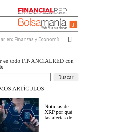
r en:
ar en todo FINANCIALRED con
le
IMOS ARTÍCULOS
Noticias de
XRP por qué
las alertas de...