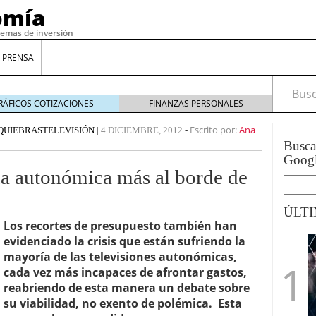
omía
temas de inversión
 PRENSA
Busca
RÁFICOS COTIZACIONES
FINANZAS PERSONALES
Escrito por:
Ana
QUIEBRAS
TELEVISIÓN
|
4 DICIEMBRE, 2012
-
Busc
Goog
a autonómica más al borde de
ÚLT
Los recortes de presupuesto también han
evidenciado la crisis que están sufriendo la
gilidad: ¿Por qué el Préstamo Promotor privado
mayoría de las televisiones autonómicas,
12 de diciembre de 2025
cada vez más incapaces de afrontar gastos,
mo aprovechar esta opción para gestionar tus
reabriendo de esta manera un debate sobre
re de 2025
su viabilidad, no exento de polémica. Esta
ambién es una decisión financiera: cómo anticiparte