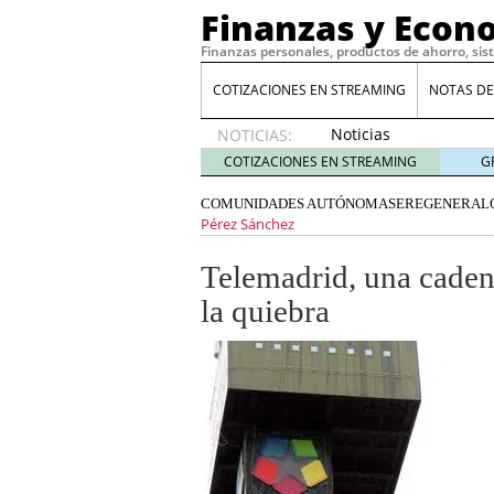
Finanzas y Econ
Finanzas personales, productos de ahorro, sis
COTIZACIONES EN STREAMING
NOTAS DE
Noticias
NOTICIAS:
de XRP
COTIZACIONES EN STREAMING
G
por qué
las
COMUNIDADES AUTÓNOMAS
ERE
GENERAL
alertas
Pérez Sánchez
de
whales
Telemadrid, una caden
suelen
la quiebra
llegar
tarde
16
de abril
de 2026
Comparativa Costes vs A
acelera la rentabilidad?
Meses sin intereses: Có
compras
24 de noviemb
Planificar tu herencia t