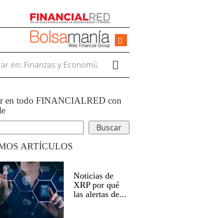
r en:
ar en todo FINANCIALRED con
le
IMOS ARTÍCULOS
Noticias de
XRP por qué
las alertas de...