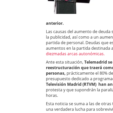
a los costes
21 de novie
¿Cuánto cuesta un soft
anterior.
Las causas del aumento de deuda s
la publicidad, así como a un aument
partida de personal. Deudas que e
aumentos en la partida destinada a
diezmadas arcas autonómicas.
Ante esta situación,
Telemadrid se
reestructuración que traerá com
personas,
prácticamente el 80% de l
presupuesto dedicado a programaci
Televisión Madrid (RTVM) han anu
protesta y que supondrán la parali
horas.
Esta noticia se suma a las de otra
una verdadera lucha para sobrevivi