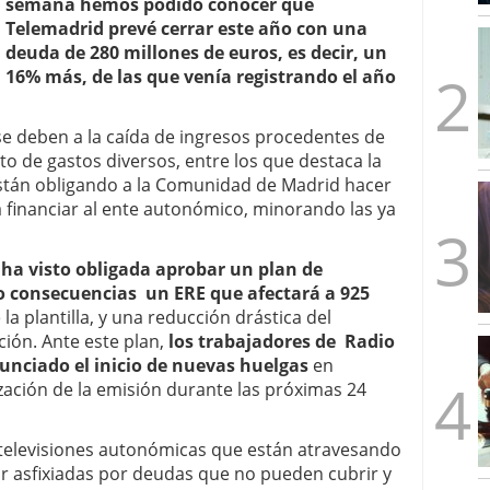
semana hemos podido conocer que
mbre de 2025
Telemadrid prevé cerrar este año con una
ware punto de venta?
3 de octubre de 2025
deuda de 280 millones de euros, es decir, un
16% más, de las que venía registrando el año
e deben a la caída de ingresos procedentes de
o de gastos diversos, entre los que destaca la
stán obligando a la Comunidad de Madrid hacer
 financiar al ente autonómico, minorando las ya
 ha visto obligada aprobar un plan de
o consecuencias un ERE que afectará a 925
a plantilla, y una reducción drástica del
ón. Ante este plan,
los trabajadores de Radio
nciado el inicio de nuevas huelgas
en
zación de la emisión durante las próximas 24
s televisiones autonómicas que están atravesando
r asfixiadas por deudas que no pueden cubrir y