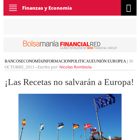
Toggle
Finanzas y Economía
navigation
BANCOS
ECONOMÍA
INFORMACION
POLITICA
UE
UNIÓN EUROPEA
|
30
Escrito por:
Nicolas Rombiola
OCTUBRE, 2011
-
¡Las Recetas no salvarán a Europa!