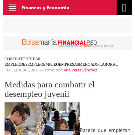
Toggle
Finanzas y Economía
navigation
CONTRATOS
CREAR
EMPLEO
DESEMPLEO
EMPLEO
EMPRESAS
MERCADO LABORAL
Escrito por:
Ana Pérez Sánchez
|
14 FEBRERO, 2013
-
Medidas para combatir el
desempleo juvenil
Parece que empiezan