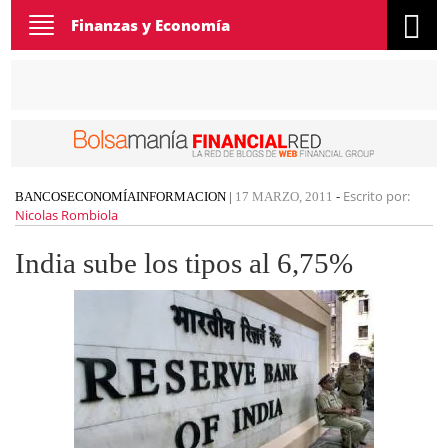
Toggle
Finanzas y Economía
navigation
Escrito por:
BANCOS
ECONOMÍA
INFORMACION
|
17 MARZO, 2011
-
Nicolas Rombiola
India sube los tipos al 6,75%