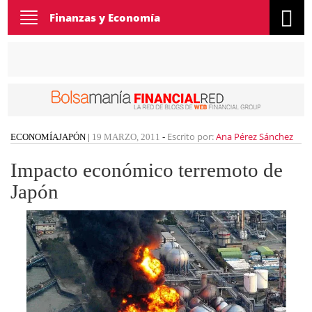
Toggle
Finanzas y Economía
navigation
Escrito por:
Ana Pérez Sánchez
ECONOMÍA
JAPÓN
|
19 MARZO, 2011
-
Impacto económico terremoto de
Japón