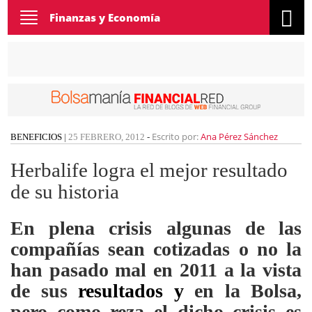
Toggle
Finanzas y Economía
navigation
Escrito por:
Ana Pérez Sánchez
BENEFICIOS
|
25 FEBRERO, 2012
-
Herbalife logra el mejor resultado
de su historia
En plena crisis algunas de las
compañías sean cotizadas o no la
han pasado mal en 2011 a la vista
de sus
resultados y
en la Bolsa,
pero como reza el dicho crisis es