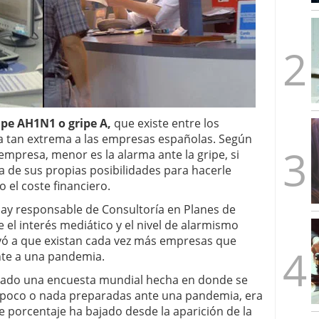
mbre de 2025
ware punto de venta?
3 de octubre de 2025
ipe AH1N1 o gripe A,
que existe entre los
a tan extrema a las empresas españolas. Según
empresa, menor es la alarma ante la gripe, si
 de sus propias posibilidades para hacerle
 el coste financiero.
Gay responsable de Consultoría en Planes de
 el interés mediático y el nivel de alarmismo
uyó a que existan cada vez más empresas que
nte a una pandemia.
izado una encuesta mundial hecha en donde se
 poco o nada preparadas ante una pandemia, era
e porcentaje ha bajado desde la aparición de la