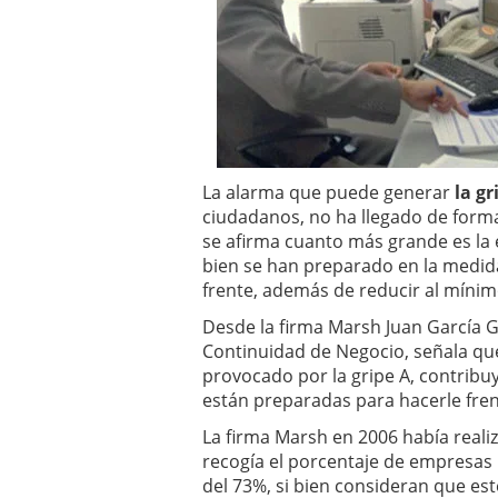
a los costes
21 de novie
¿Cuánto cuesta un soft
La alarma que puede generar
la gr
ciudadanos, no ha llegado de form
se afirma cuanto más grande es la 
bien se han preparado en la medida
frente, además de reducir al mínimo
Desde la firma Marsh Juan García 
Continuidad de Negocio, señala que
provocado por la gripe A, contrib
están preparadas para hacerle fre
La firma Marsh en 2006 había real
recogía el porcentaje de empresas
del 73%, si bien consideran que est