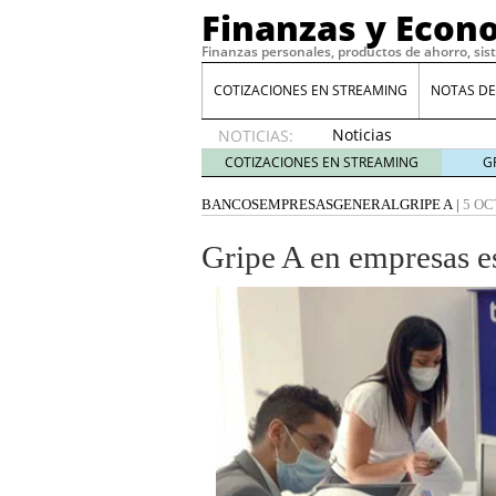
Finanzas y Econ
Finanzas personales, productos de ahorro, sis
COTIZACIONES EN STREAMING
NOTAS DE
Noticias
NOTICIAS:
de XRP
COTIZACIONES EN STREAMING
G
por qué
las
BANCOS
EMPRESAS
GENERAL
GRIPE A
|
5 OC
alertas
de
Gripe A en empresas e
whales
suelen
llegar
tarde
16
de abril
de 2026
Comparativa Costes vs A
acelera la rentabilidad?
Meses sin intereses: Có
compras
24 de noviemb
Planificar tu herencia t