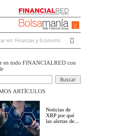
r en:
ar en todo FINANCIALRED con
le
IMOS ARTÍCULOS
Noticias de
XRP por qué
las alertas de...