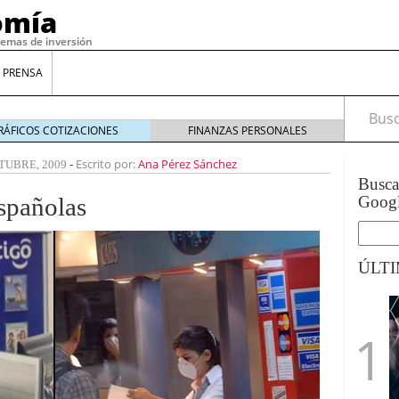
omía
temas de inversión
 PRENSA
Busca
RÁFICOS COTIZACIONES
FINANZAS PERSONALES
Escrito por:
Ana Pérez Sánchez
TUBRE, 2009
-
Busc
spañolas
Goog
ÚLT
gilidad: ¿Por qué el Préstamo Promotor privado
12 de diciembre de 2025
mo aprovechar esta opción para gestionar tus
re de 2025
ambién es una decisión financiera: cómo anticiparte