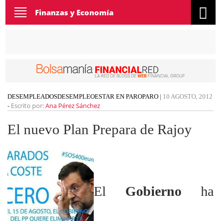
Toggle
Finanzas y Economía
navigation
DESEMPLEADOS
DESEMPLEO
ESTAR EN PARO
PARO
|
10 AGOSTO, 2012
Escrito por:
Ana Pérez Sánchez
-
El nuevo Plan Prepara de Rajoy
El
Gobierno
ha