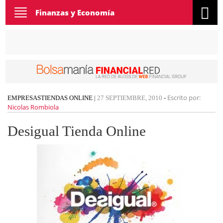
Toggle
Finanzas y Economía
navigation
Escrito por:
EMPRESAS
TIENDAS ONLINE
|
27 SEPTIEMBRE, 2010
-
Nicolas Rombiola
Desigual Tienda Online