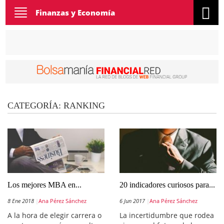
Toggle
Finanzas y Economía
navigation
CATEGORÍA:
RANKING
Los mejores MBA en...
20 indicadores curiosos para...
8 Ene 2018
Ana Pérez Sánchez
6 Jun 2017
Ana Pérez Sánchez
A la hora de elegir carrera o
La incertidumbre que rodea