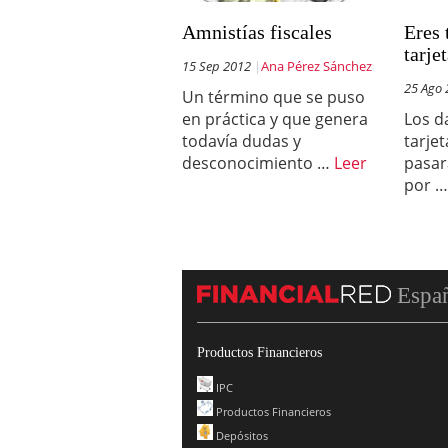
Amnistías fiscales
Eres 
tarjet
15 Sep 2012
Ana Pérez Sánchez
25 Ago
Un término que se puso
en práctica y que genera
Los d
todavía dudas y
tarjet
desconocimiento …
Leer
pasar
por 
Espa
Productos Financieros
IPC
Productos Financieros
Depósitos