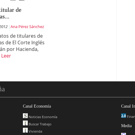
titular de
as...
 2012
Ana Pérez Sánchez
atos de titulares de
as de El Corte Inglés
án por Hacienda,
…
Leer
ña
Canal Economía
Canal I
Finan
Noticias Economía
Buscar Trabajo
Media
Vivienda