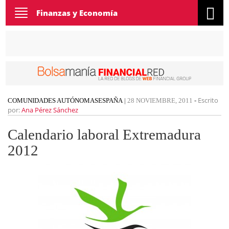
Toggle
Finanzas y Economía
navigation
Escrito
COMUNIDADES AUTÓNOMAS
ESPAÑA
|
28 NOVIEMBRE, 2011
-
por:
Ana Pérez Sánchez
Calendario laboral Extremadura
2012