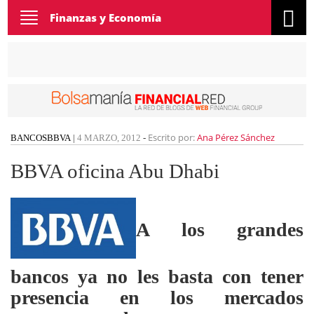
Toggle
Finanzas y Economía
navigation
Escrito por:
Ana Pérez Sánchez
BANCOS
BBVA
|
4 MARZO, 2012
-
BBVA oficina Abu Dhabi
A los grandes
bancos ya no les basta con tener
presencia en los mercados