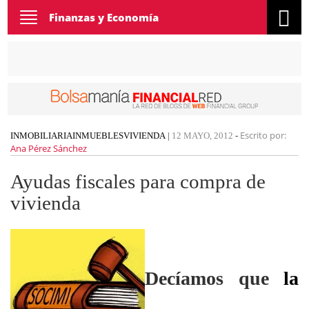
Toggle
Finanzas y Economía
navigation
Escrito por:
INMOBILIARIA
INMUEBLES
VIVIENDA
|
12 MAYO, 2012
-
Ana Pérez Sánchez
Ayudas fiscales para compra de
vivienda
Decíamos que
la