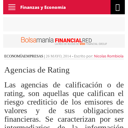
Toggle
Finanzas y Economía
navigation
Escrito por:
Nicolas Rombiola
ECONOMÍA
EMPRESAS
|
26 MAYO, 2014
-
Agencias de Rating
Las agencias de calificación o de
rating, son aquellas que califican el
riesgo crediticio de los emisores de
valores y de sus obligaciones
financieras. Se caracterizan por ser
intermediarios de la información