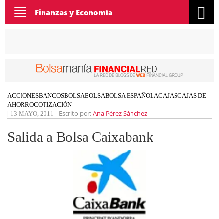
Toggle
Finanzas y Economía
navigation
ACCIONES
BANCOS
BOLSA
BOLSA
BOLSA ESPAÑOLA
CAJAS
CAJAS DE
AHORRO
COTIZACIÓN
Escrito por:
Ana Pérez Sánchez
|
13 MAYO, 2011
-
Salida a Bolsa Caixabank