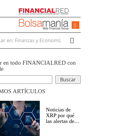
r en:
ar en todo FINANCIALRED con
le
IMOS ARTÍCULOS
Noticias de
XRP por qué
las alertas de...