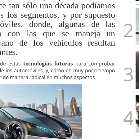
ace tan sólo una década podíamos
mbre de 2025
ware punto de venta?
3 de octubre de 2025
dos los segmentos, y por supuesto
viles, donde, algunas de las
uro con las que se maneja un
no de los vehículos resultan
ntes.
 de estas
tecnologías futuras
para comprobar
 de los automóviles, y, cómo en muy poco tiempo
r de manera radical en muchos aspectos