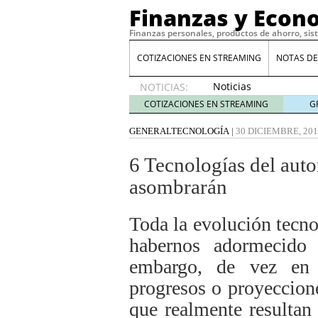
Finanzas y Econ
Finanzas personales, productos de ahorro, sis
COTIZACIONES EN STREAMING
NOTAS DE
Noticias
NOTICIAS:
de XRP
COTIZACIONES EN STREAMING
G
por qué
las
GENERAL
TECNOLOGÍA
|
30 DICIEMBRE, 20
alertas
de
6 Tecnologías del auto
whales
asombrarán
suelen
llegar
tarde
16
Toda la evolución tecno
de abril
habernos adormecido 
de 2026
Comparativa Costes vs A
embargo, de vez en
acelera la rentabilidad?
progresos o proyeccion
Meses sin intereses: Có
compras
24 de noviemb
que realmente resulta
Planificar tu herencia t