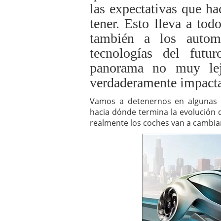
las expectativas que h
a los costes
21 de novie
¿Cuánto cuesta un soft
tener. Esto lleva a to
también a los automó
tecnologías del fut
panorama no muy leja
verdaderamente impacta
Vamos a detenernos en algunas
hacia dónde termina la evolución
realmente los coches van a cambia