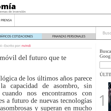
omía
temas de inversión
 PRENSA
Busca
RÁFICOS COTIZACIONES
FINANZAS PERSONALES
Escrito por:
nvindi
14
-
Busc
móvil del futuro que te
Goog
ÚLT
lógica de los últimos años parece
la capacidad de asombro, sin
gilidad: ¿Por qué el Préstamo Promotor privado
 cuando nos encontramos con
12 de diciembre de 2025
es a futuro de nuevas tecnologías
mo aprovechar esta opción para gestionar tus
re de 2025
n asombrosas y superan en mucho
ambién es una decisión financiera: cómo anticiparte