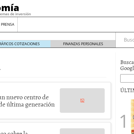
omía
temas de inversión
 PRENSA
Busca
RÁFICOS COTIZACIONES
FINANZAS PERSONALES
a
Busca
Goog
ÚLTI
un nuevo centro de
de última generación
co sobre la