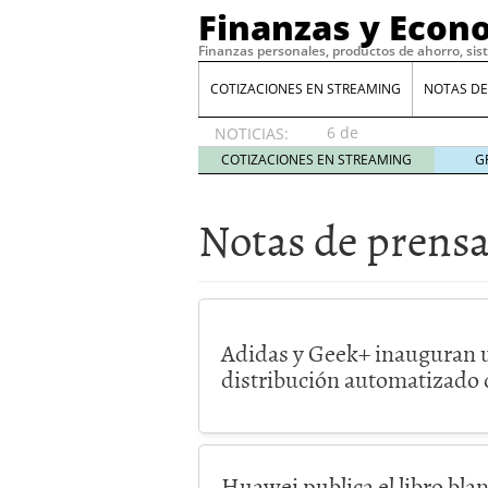
Finanzas y Econ
Finanzas personales, productos de ahorro, sis
COTIZACIONES EN STREAMING
NOTAS DE
6 de
NOTICIAS:
agosto
COTIZACIONES EN STREAMING
G
de 2026
Notas de prens
Adidas y Geek+ inauguran 
distribución automatizado 
Huawei publica el libro blan