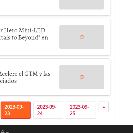
sor Hero Mini-LED
tals to Beyond" en
celere el GTM y las
nciados
2023-09-
2023-09-
2023-09-
»
23
24
25
aña