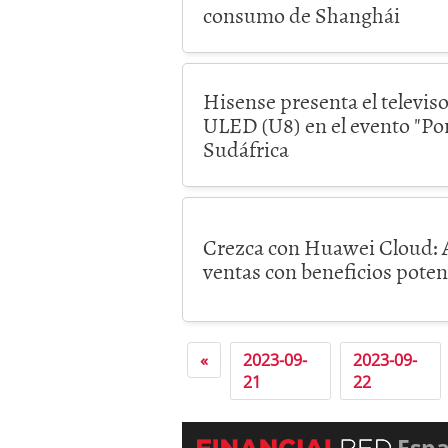
consumo de Shanghái
Hisense presenta el televi
ULED (U8) en el evento "Por
Sudáfrica
Crezca con Huawei Cloud: A
ventas con beneficios pote
«
2023-09-
2023-09-
21
22
Esp