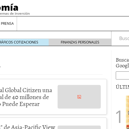
omía
temas de inversión
 PRENSA
Busca
RÁFICOS COTIZACIONES
FINANZAS PERSONALES
a
Busca
Goog
ÚLTI
al Global Citizen una
l de 40 millones de
o Puede Esperar
" de Asia-Pacific View