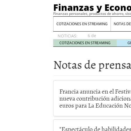
Finanzas y Econ
Finanzas personales, productos de ahorro, sis
COTIZACIONES EN STREAMING
NOTAS DE
6 de
NOTICIAS:
agosto
COTIZACIONES EN STREAMING
G
de 2026
Notas de prens
Francia anuncia en el Festiv
nueva contribución adiciona
euros para La Educación N
"Espectáculo de habilidades