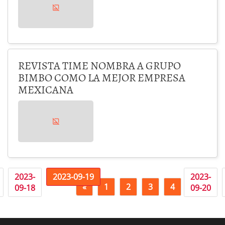
REVISTA TIME NOMBRA A GRUPO
BIMBO COMO LA MEJOR EMPRESA
MEXICANA
2023-
2023-09-19
2023-
«
1
2
3
4
5
09-18
09-20