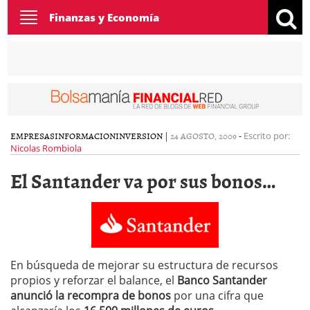
Toggle
Finanzas y Economía
navigation
EMPRESAS
INFORMACION
INVERSION
|
24 AGOSTO, 2009
-
Escrito por:
Nicolas Rombiola
El Santander va por sus bonos…
En búsqueda de mejorar su estructura de recursos
propios y reforzar el balance, el
Banco Santander
anunció la recompra de bonos
por una cifra que