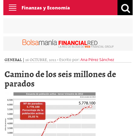
Toggle
Finanzas y Economía
navigation
GENERAL
|
26 OCTUBRE, 2012
-
Escrito por:
Ana Pérez Sánchez
Camino de los seis millones de
parados