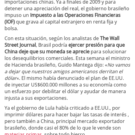
importaciones chinas. Ya a finales de 2009 y para
detener una apreciación del real, el gobierno brasileño
impuso un
Impuesto a las Operaciones Financieras
(IOF)
que grava al capital extranjero en renta fija y
bolsa.
Con esta situación, según los analistas de
The Wall
Street Journal
, Brasil podría
e
jercer presión para que
China deje que su moneda se aprecie
para solucionar
los desequilibrios comerciales. Esta semana el ministro
de Hacienda brasileño, Guido Mantega dijo: «
No vamos
a dejar que nuestros amigos americanos derritan el
dólar
«. El mismo había denunciado el plan de EE.UU.
de inyectar US$600.000 millones a su economía como
un esfuerzo por debilitar el dólar y ayudar de manera
injusta a sus exportaciones.
Ya el gobierno de Lula había criticado a EE.UU., por
imprimir dólares para hacer bajar las tasas de interés ,
pero también a China, principal mercado exportador
brasileño, donde casi el 80% de lo que le vende son
materias primas
, sobre todo hierro.