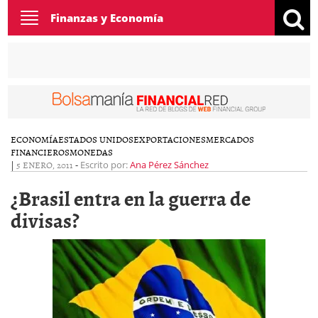
Toggle
Finanzas y Economía
navigation
ECONOMÍA
ESTADOS UNIDOS
EXPORTACIONES
MERCADOS
FINANCIEROS
MONEDAS
|
5 ENERO, 2011
-
Escrito por:
Ana Pérez Sánchez
¿Brasil entra en la guerra de
divisas?