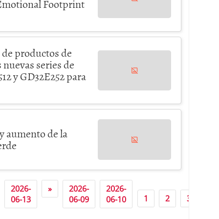
motional Footprint
 de productos de
 nuevas series de
12 y GD32E252 para
y aumento de la
erde
2026-
»
2026-
2026-
20
1
2
3
06-13
06-09
06-10
06