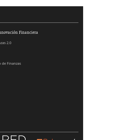
nnovación Financiera
zas 2.0
 de Finanzas