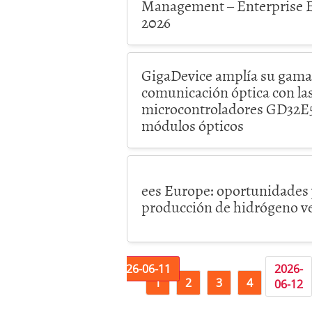
Management – Enterprise E
2026
GigaDevice amplía su gama
comunicación óptica con las
microcontroladores GD32E5
módulos ópticos
ees Europe: oportunidades 
producción de hidrógeno v
2026-
2026-
2026-06-11
2026-
1
2
3
4
5
06-09
06-10
06-12