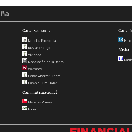
aña
Canal Economía
Canal I
Finan
Noticias Economía
Buscar Trabajo
Media
Vivienda
Radio
Declaración de la Renta
Warrants
Cómo Ahorrar Dinero
Cambio Euro Dolar
Canal Internacional
Materias Primas
Forex