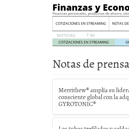
Finanzas y Econ
Finanzas personales, productos de ahorro, sis
COTIZACIONES EN STREAMING
NOTAS DE
7 de
NOTICIAS:
agosto
COTIZACIONES EN STREAMING
G
de 2026
Notas de prens
Merrithew® amplía su lider
consciente global con la adq
GYROTONIC®
Los tubos trefilados y solda