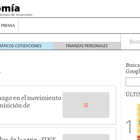
omía
temas de inversión
 PRENSA
Busca
RÁFICOS COTIZACIONES
FINANZAS PERSONALES
a
Busca
Goog
ÚLTI
azgo en el movimiento
uisición de
dos de la serie «FINE