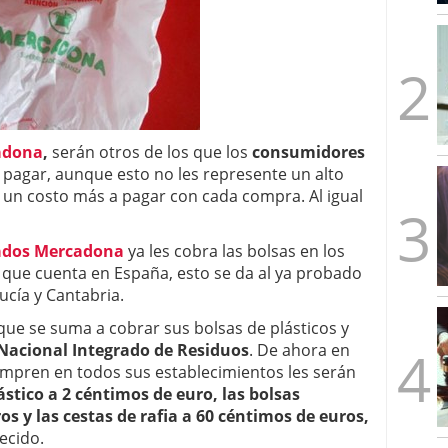
mbre de 2025
ware punto de venta?
3 de octubre de 2025
cadona
,
serán otros de los que los
consumidores
 pagar, aunque esto no les represente un alto
s un costo más a pagar con cada compra. Al igual
ados Mercadona
ya les cobra las bolsas en los
 que cuenta en España, esto se da al ya probado
ucía y Cantabria.
ue se suma a cobrar sus bolsas de plásticos y
Nacional Integrado de Residuos
. De ahora en
ompren en todos sus establecimientos les serán
ástico a 2 céntimos de euro, las bolsas
os y las cestas de rafia a 60 céntimos de euros,
ecido.