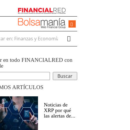
r en:
ar en todo FINANCIALRED con
le
IMOS ARTÍCULOS
Noticias de
XRP por qué
las alertas de...