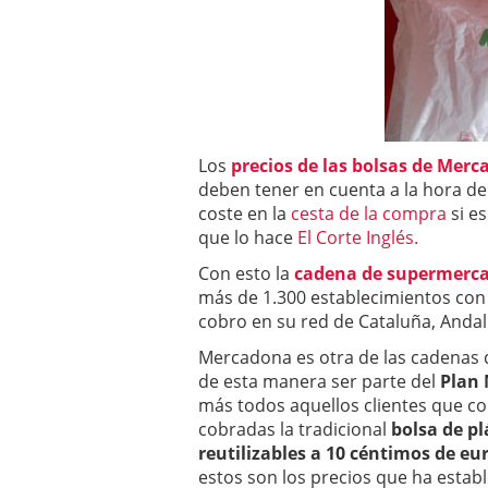
a los costes
21 de novie
¿Cuánto cuesta un soft
Los
precios de las bolsas de Mer
deben tener en cuenta a la hora de
coste en la
cesta de la compra
si e
que lo hace
El Corte Inglés.
Con esto la
cadena de supermerc
más de 1.300 establecimientos con
cobro en su red de Cataluña, Andal
Mercadona es otra de las cadenas q
de esta manera ser parte del
Plan 
más todos aquellos clientes que c
cobradas la tradicional
bolsa de pl
reutilizables a 10 céntimos de eur
estos son los precios que ha establ