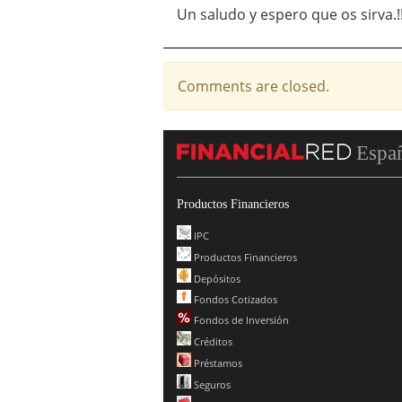
Un saludo y espero que os sirva.!!
Comments are closed.
Espa
Productos Financieros
IPC
Productos Financieros
Depósitos
Fondos Cotizados
Fondos de Inversión
Créditos
Préstamos
Seguros