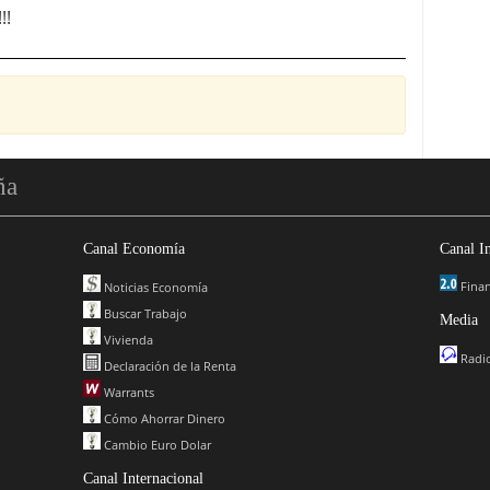
!!
ña
Canal Economía
Canal I
Finan
Noticias Economía
Buscar Trabajo
Media
Vivienda
Radio
Declaración de la Renta
Warrants
Cómo Ahorrar Dinero
Cambio Euro Dolar
Canal Internacional