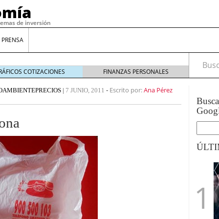
omía
temas de inversión
 PRENSA
Busca
RÁFICOS COTIZACIONES
FINANZAS PERSONALES
Escrito por:
Ana Pérez
OAMBIENTE
PRECIOS
|
7 JUNIO, 2011
-
Busc
Goog
dona
ÚLT
gilidad: ¿Por qué el Préstamo Promotor privado
12 de diciembre de 2025
mo aprovechar esta opción para gestionar tus
re de 2025
ambién es una decisión financiera: cómo anticiparte