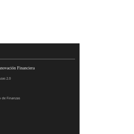
nnovación Financiera
zas 2.0
 de Finanzas