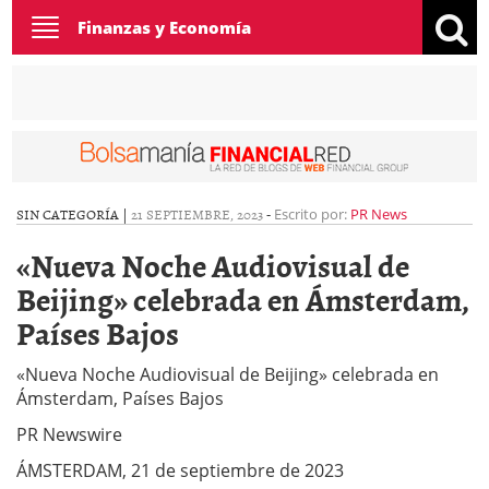
Toggle
Finanzas y Economía
navigation
SIN CATEGORÍA |
21 SEPTIEMBRE, 2023
-
Escrito por:
PR News
«Nueva Noche Audiovisual de
Beijing» celebrada en Ámsterdam,
Países Bajos
«Nueva Noche Audiovisual de Beijing» celebrada en
Ámsterdam, Países Bajos
PR Newswire
ÁMSTERDAM, 21 de septiembre de 2023