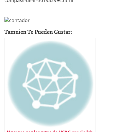
compass-de-ir-301933994.html
Tamnien Te Pueden Gustar: